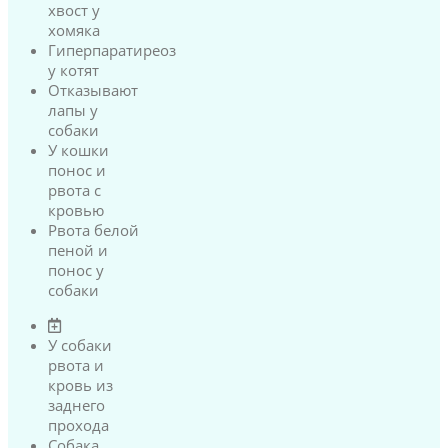
хвост у
хомяка
Гиперпаратиреоз
у котят
Отказывают
лапы у
собаки
У кошки
понос и
рвота с
кровью
Рвота белой
пеной и
понос у
собаки
У собаки
рвота и
кровь из
заднего
прохода
Собака