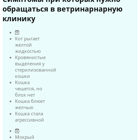
обращаться в ветринарнарную
клинику
Кот рыгает
желтой
жидкостью
Кровянистые
выделения у
стерилизованной
кошки
Кошка
чешется, но
блох нет
Кошка блюет
желчью
Кошка стала
агрессивной
Мокрый