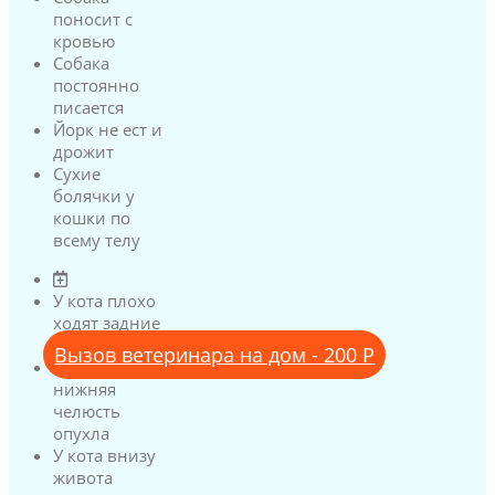
поносит с
кровью
Собака
постоянно
писается
Йорк не ест и
дрожит
Сухие
болячки у
кошки по
всему телу
У кота плохо
ходят задние
лапы
Вызов ветеринара на дом - 200 Р
У кота
нижняя
челюсть
опухла
У кота внизу
живота