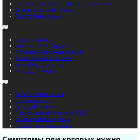
Центральная улица (дер.Толстопальцево)
Багратионовский проезд
Дмитровский район
Северное Бутово
Вознесенский переулок
Петровско-Разумовская аллея
проезд Стройкомбината
улица Черняховского
площадь Победы
Библиотечная улица
Обводное шоссе
проезд Шломина
Проектируемый проезд N 5092
Садовая-Спасская улица
Правая Дворцовая аллея
Симптомы при которых нужно