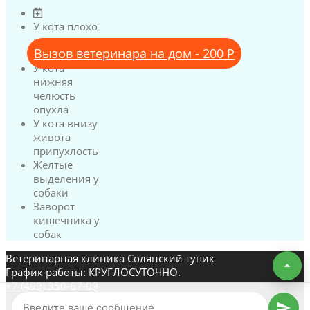
У кота плохо
ходят задние
Вызов ветеринара на дом - 200 Р
лапы
У кота
нижняя
челюсть
опухла
У кота внизу
живота
припухлость
Желтые
выделения у
собаки
Заворот
кишечника у
собак
Ветеринарная клиника Солянский тупик
График работы: КРУГЛОСУТОЧНО.
+7 (499) 350-67-09
SpellChat Business