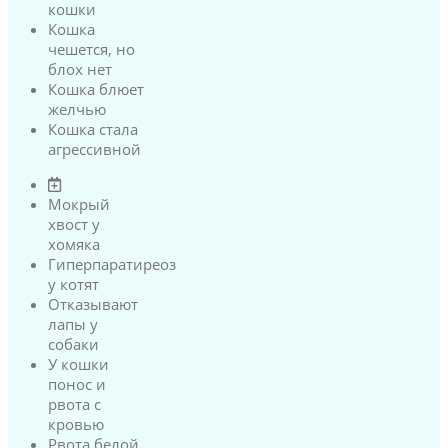
кошки
Кошка
чешется, но
блох нет
Кошка блюет
желчью
Кошка стала
агрессивной
Мокрый
хвост у
хомяка
Гиперпаратиреоз
у котят
Отказывают
лапы у
собаки
У кошки
понос и
рвота с
кровью
Рвота белой