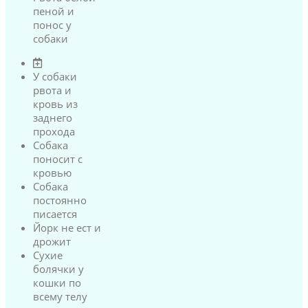
пеной и
понос у
собаки
У собаки
рвота и
кровь из
заднего
прохода
Собака
поносит с
кровью
Собака
постоянно
писается
Йорк не ест и
дрожит
Сухие
болячки у
кошки по
всему телу