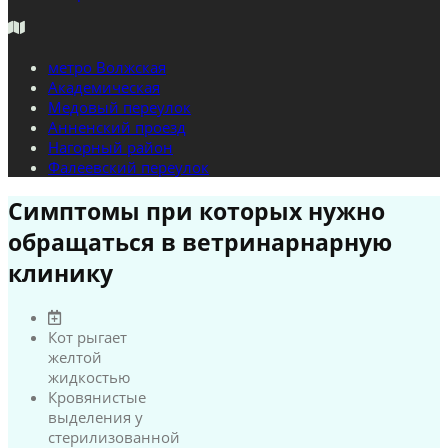
метро Волжская
Академическая
Медовый переулок
Анненский проезд
Нагорный район
Фалеевский переулок
Симптомы при которых нужно
обращаться в ветринарнарную
клинику
Кот рыгает
желтой
жидкостью
Кровянистые
выделения у
стерилизованной