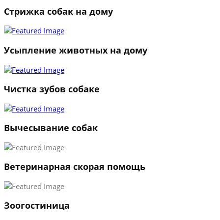
Стрижка собак на дому
1
2
3
Усыпление животных на дому
←
→
Чистка зубов собаке
Вычесывание собак
Ветеринарная скорая помощь
Зоогостиница