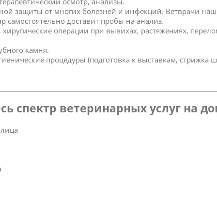
 терапевтический осмотр, анализы.
ной защиты от многих болезней и инфекций. Ветврачи наш
р самостоятельно доставит пробы на анализ.
к, хиругические операции при вывихах, растяжениях, перел
зубного камня.
игиенические процедуры (подготовка к выставкам, стрижка ш
сь спектр ветеринарных услуг на д
улица
а