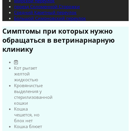
Мирской переулок
проезд Соломенной Сторожки
Средний Каретный переулок
Большой Симоновский переулок
Симптомы при которых нужно
обращаться в ветринарнарную
клинику
Кот рыгает
желтой
жидкостью
Кровянистые
выделения у
стерилизованной
кошки
Кошка
чешется, но
блох нет
Кошка блюет