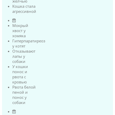
желчью
Кошка стала
агрессивной
Мокрый
хвост у
хомяка
Гиперпаратиреоз
у котят
Отказывают
лапы у
собаки
У кошки
понос и
рвота с
кровью
Рвота белой
пеной и
понос у
собаки