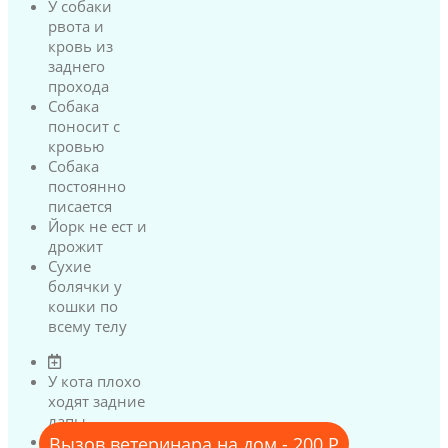
У собаки
рвота и
кровь из
заднего
прохода
Собака
поносит с
кровью
Собака
постоянно
писается
Йорк не ест и
дрожит
Сухие
болячки у
кошки по
всему телу
У кота плохо
ходят задние
лапы
У кота
Вызов ветеринара на дом - 200 Р