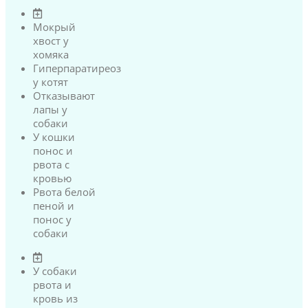
Мокрый
хвост у
хомяка
Гиперпаратиреоз
у котят
Отказывают
лапы у
собаки
У кошки
понос и
рвота с
кровью
Рвота белой
пеной и
понос у
собаки
У собаки
рвота и
кровь из