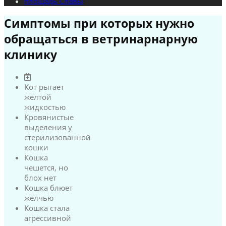
площадь Славы
Симптомы при которых нужно
обращаться в ветринарнарную
клинику
Кот рыгает
желтой
жидкостью
Кровянистые
выделения у
стерилизованной
кошки
Кошка
чешется, но
блох нет
Кошка блюет
желчью
Кошка стала
агрессивной