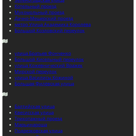
Зеленоградская улица
Котельный проезд
Мукомольный проезд
Дачно-Мещерский проезд
метро Улица Академика Королёва
Большой Козловский переулок
улица Братьев Фонченко
Большой Кисельный переулок
улица Кожевнический Вражек
Мирской переулок
улица Василисы Кожиной
Большая Филёвская улица
Балтийская улица
Квесисская улица
Трикотажный проезд
Марьинароща
Подрезковская улица