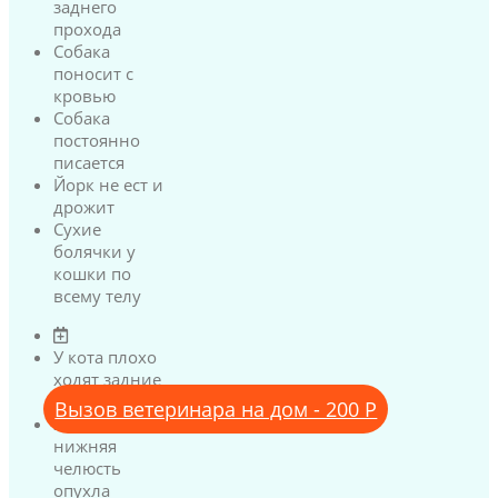
заднего
прохода
Собака
поносит с
кровью
Собака
постоянно
писается
Йорк не ест и
дрожит
Сухие
болячки у
кошки по
всему телу
У кота плохо
ходят задние
лапы
Вызов ветеринара на дом - 200 Р
У кота
нижняя
челюсть
опухла