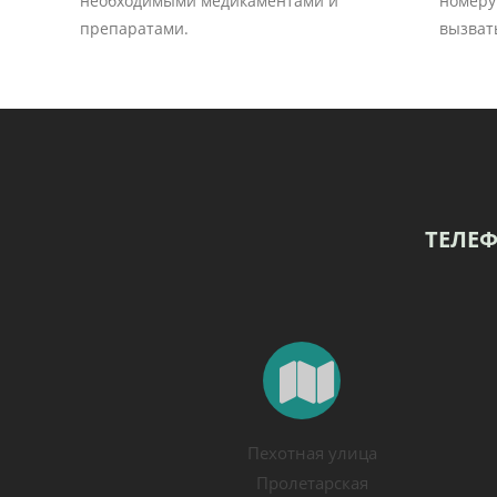
необходимыми медикаментами и
номеру 
препаратами.
вызват
ТЕЛЕ
Пехотная улица
Пролетарская