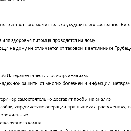
еного животного может только ухудшить его состояние. Ве
а для здоровья питомца проводятся на дому.
щи на дому не отличается от таковой в ветклинике Трубецк
, УЗИ, терапевтический осмотр, анализы.
 надежной защиты от многих болезней и инфекций. Ветврач
еринар самостоятельно доставит пробы на анализ.
и собак, хиругические операции при вывихах, растяжениях,
оворожденных.
стка зубного камня.
нг и гигиенические процедуры (подготовка к выставкам, стр