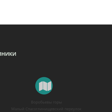
ИНИКИ
Воробьевы горы
Малый Спасоглинищевский переулок