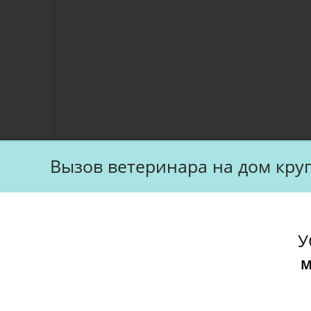
Вызов ветеринара на дом кру
У
М