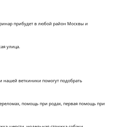
теринар прибудет в любой район Москвы и
ая улица.
и нашей веткиники помогут подобрать
 переломах, помощь при родах, первая помощь при
ижка шерсти, модельная стрижка собаки,