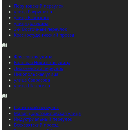
Перуновский переулок
улица Бахрушина
улица Еланского
улица Докукина
3-й Восточный переулок
Красностуденческий проезд
Фрязевская улица
Большая Никитская улица
Лихачёвский переулок
Никопольская улица
улица Саврасова
улица Шеногина
Сытинский переулок
Малая Дорогомиловская улица
Индустриальный переулок
Всехсвятский проезд