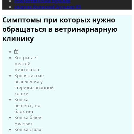
Рождественский бульвар
квартал Волжский Бульвар 95
Симптомы при которых нужно
обращаться в ветринарнарную
клинику
Кот рыгает
желтой
жидкостью
Кровянистые
выделения у
стерилизованной
кошки
Кошка
чешется, но
блох нет
Кошка блюет
желчью
Кошка стала