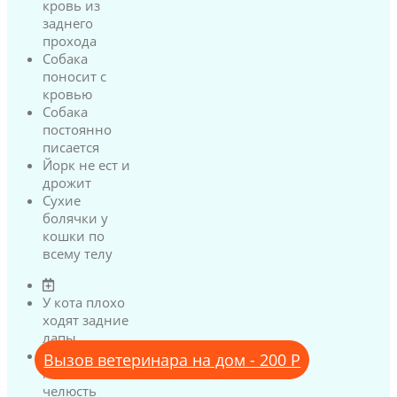
кровь из
заднего
прохода
Собака
поносит с
кровью
Собака
постоянно
писается
Йорк не ест и
дрожит
Сухие
болячки у
кошки по
всему телу
У кота плохо
ходят задние
лапы
У кота
Вызов ветеринара на дом - 200 Р
нижняя
челюсть