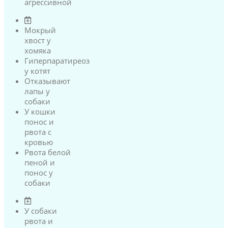
агрессивной
Мокрый
хвост у
хомяка
Гиперпаратиреоз
у котят
Отказывают
лапы у
собаки
У кошки
понос и
рвота с
кровью
Рвота белой
пеной и
понос у
собаки
У собаки
рвота и