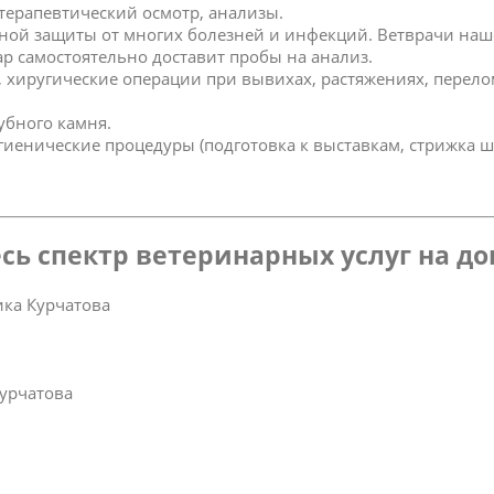
 терапевтический осмотр, анализы.
ной защиты от многих болезней и инфекций. Ветврачи наш
р самостоятельно доставит пробы на анализ.
к, хиругические операции при вывихах, растяжениях, перел
зубного камня.
игиенические процедуры (подготовка к выставкам, стрижка ш
сь спектр ветеринарных услуг на д
ка Курчатова
Курчатова