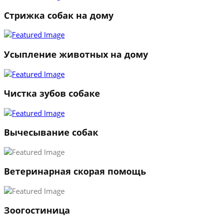
Стрижка собак на дому
1
2
3
Усыпление животных на дому
←
→
Чистка зубов собаке
Вычесывание собак
Ветеринарная скорая помощь
Зоогостиница