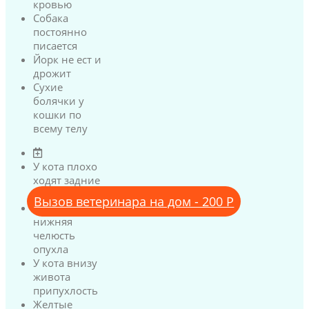
кровью
Собака
постоянно
писается
Йорк не ест и
дрожит
Сухие
болячки у
кошки по
всему телу
У кота плохо
ходят задние
лапы
Вызов ветеринара на дом - 200 Р
У кота
нижняя
челюсть
опухла
У кота внизу
живота
припухлость
Желтые