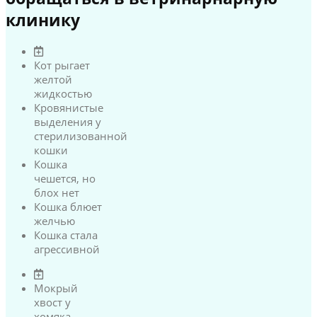
клинику
Кот рыгает
желтой
жидкостью
Кровянистые
выделения у
стерилизованной
кошки
Кошка
чешется, но
блох нет
Кошка блюет
желчью
Кошка стала
агрессивной
Мокрый
хвост у
хомяка