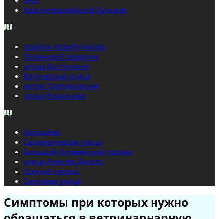
ЗАО
Красногвардейский бульвар
посёлок Новобутаково
Полянский переулок
улица Вострухина
Богучарская улица
метро Третьяковская
улица Коккинаки
Хорошёво
Садовническая улица
Большой Купавенский проезд
улица Алексея Дикого
Олений проезд
Сосновая улица
Симптомы при которых нужно
обращаться в ветринарнарную