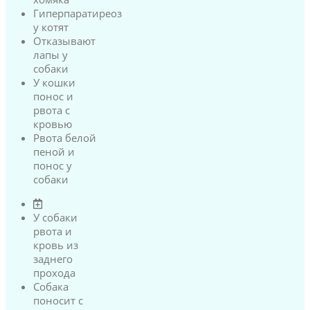
Гиперпаратиреоз
у котят
Отказывают
лапы у
собаки
У кошки
понос и
рвота с
кровью
Рвота белой
пеной и
понос у
собаки
У собаки
рвота и
кровь из
заднего
прохода
Собака
поносит с