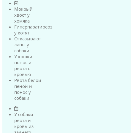
Мокрый
хвост у
хомяка
Гиперпаратиреоз
у котят
Отказывают
лапы у
собаки
У кошки
понос и
рвота с
кровью
Рвота белой
пеной и
понос у
собаки
У собаки
рвота и
кровь из
заднего