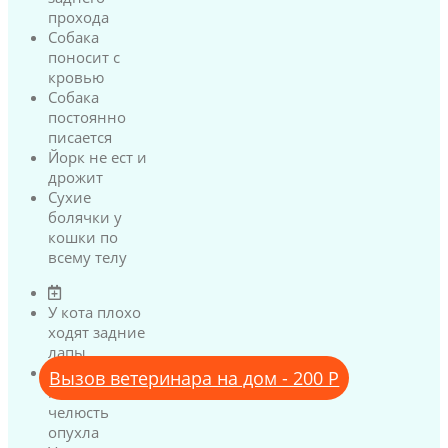
прохода
Собака
поносит с
кровью
Собака
постоянно
писается
Йорк не ест и
дрожит
Сухие
болячки у
кошки по
всему телу
У кота плохо
ходят задние
лапы
У кота
Вызов ветеринара на дом - 200 Р
нижняя
челюсть
опухла