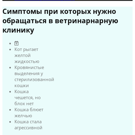
Симптомы при которых нужно
обращаться в ветринарнарную
клинику
Кот рыгает
желтой
жидкостью
Кровянистые
выделения у
стерилизованной
кошки
Кошка
чешется, но
блох нет
Кошка блюет
желчью
Кошка стала
агрессивной