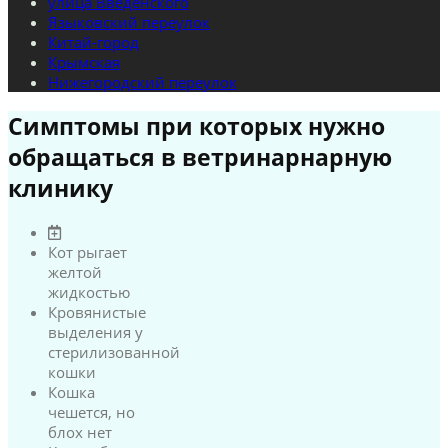
улица Введенского
Языковский переулок
Китай-город
Крымская
Нижегородский переулок
Симптомы при которых нужно
обращаться в ветринарнарную
клинику
Кот рыгает
желтой
жидкостью
Кровянистые
выделения у
стерилизованной
кошки
Кошка
чешется, но
блох нет