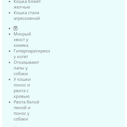
Кошка блюет
желчью
Кошка стала
агрессивной
Мокрый
хвост у
хомяка
Гиперпаратиреоз
у котят
Отказывают
лапы у
собаки
У кошки
понос и
рвота с
кровью
Рвота белой
пеной и
понос у
собаки