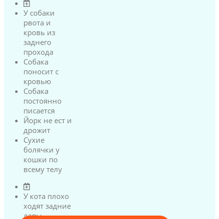
У собаки
рвота и
кровь из
заднего
прохода
Собака
поносит с
кровью
Собака
постоянно
писается
Йорк не ест и
дрожит
Сухие
болячки у
кошки по
всему телу
У кота плохо
ходят задние
лапы