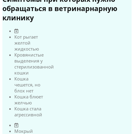
обращаться в ветринарнарную
клинику
Кот рыгает
желтой
жидкостью
Кровянистые
выделения у
стерилизованной
кошки
Кошка
чешется, но
блох нет
Кошка блюет
желчью
Кошка стала
агрессивной
Мокрый