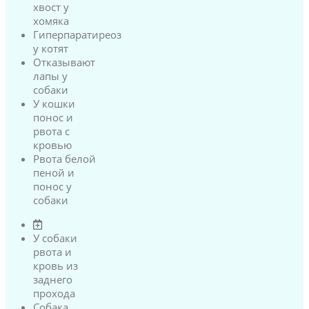
хвост у
хомяка
Гиперпаратиреоз
у котят
Отказывают
лапы у
собаки
У кошки
понос и
рвота с
кровью
Рвота белой
пеной и
понос у
собаки
У собаки
рвота и
кровь из
заднего
прохода
Собака