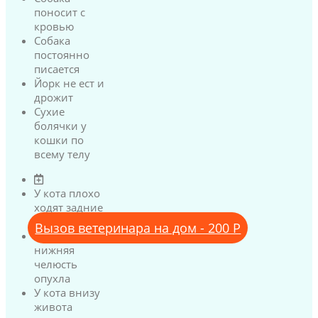
поносит с
кровью
Собака
постоянно
писается
Йорк не ест и
дрожит
Сухие
болячки у
кошки по
всему телу
У кота плохо
ходят задние
лапы
Вызов ветеринара на дом - 200 Р
У кота
нижняя
челюсть
опухла
У кота внизу
живота