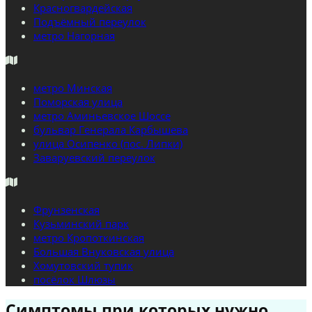
Красногвардейская
Подъёмный переулок
метро Нагорная
метро Минская
Поморская улица
метро Аминьевское Шоссе
бульвар Генерала Карбышева
улица Осипенко (пос. Липки)
Заваруевский переулок
Фрунзенская
Кузьминский парк
метро Кропоткинская
Большая Внуковская улица
Хомутовский тупик
посёлок Шлюзы
Симптомы при которых нужно