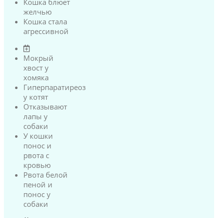
Кошка блюет
желчью
Кошка стала
агрессивной
Мокрый
хвост у
хомяка
Гиперпаратиреоз
у котят
Отказывают
лапы у
собаки
У кошки
понос и
рвота с
кровью
Рвота белой
пеной и
понос у
собаки