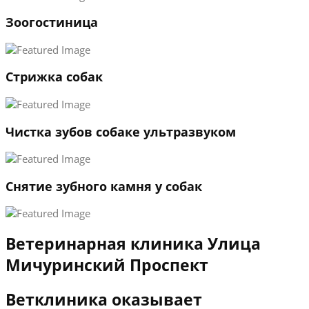
1
Зоогостиница
2
3
←
→
Стрижка собак
Чистка зубов собаке ультразвуком
Снятие зубного камня у собак
Ветеринарная клиника Улица
Мичуринский Проспект
Ветклиника оказывает