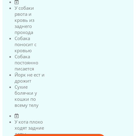
У собаки
рвота и
кровь из
заднего
прохода
Собака
поносит с
кровью
Собака
постоянно
писается
Йорк не ест и
дрожит
Сухие
болячки у
кошки по
всему телу
У кота плохо
ходят задние
лапы