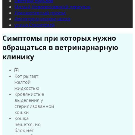
Цветной бульвар
Малый Новопесковский переулок
Локомотивный проезд
Долгопрудненское шоссе
улица Строителей
Симптомы при которых нужно
обращаться в ветринарнарную
клинику
Кот рыгает
желтой
жидкостью
Кровянистые
выделения у
стерилизованной
кошки
Кошка
чешется, но
блох нет