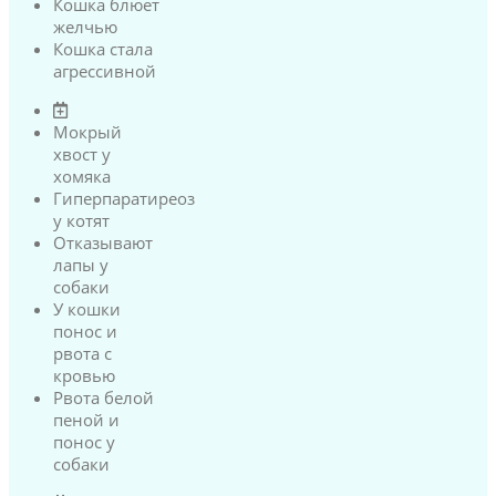
Кошка блюет
желчью
Кошка стала
агрессивной
Мокрый
хвост у
хомяка
Гиперпаратиреоз
у котят
Отказывают
лапы у
собаки
У кошки
понос и
рвота с
кровью
Рвота белой
пеной и
понос у
собаки