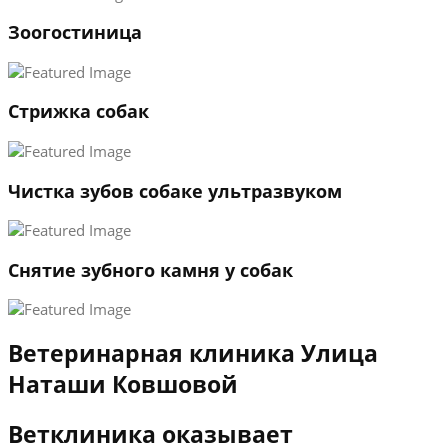
1
Зоогостиница
2
3
←
→
Стрижка собак
Чистка зубов собаке ультразвуком
Снятие зубного камня у собак
Ветеринарная клиника Улица
Наташи Ковшовой
Ветклиника оказывает