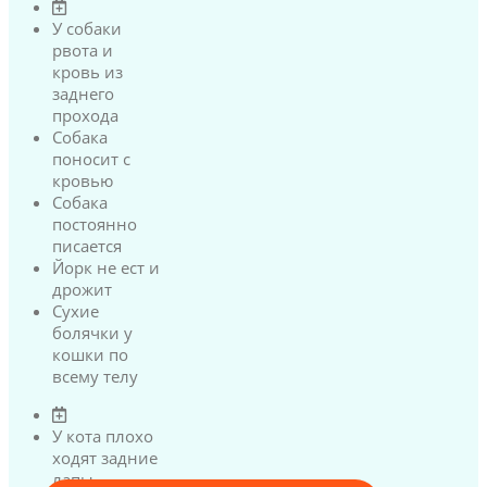
У собаки
рвота и
кровь из
заднего
прохода
Собака
поносит с
кровью
Собака
постоянно
писается
Йорк не ест и
дрожит
Сухие
болячки у
кошки по
всему телу
У кота плохо
ходят задние
лапы