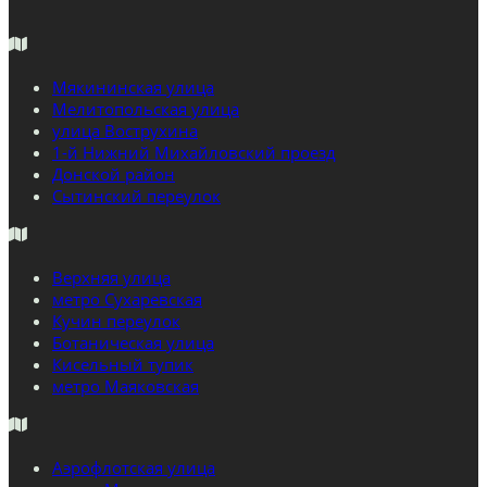
Мякининская улица
Мелитопольская улица
улица Вострухина
1-й Нижний Михайловский проезд
Донской район
Сытинский переулок
Верхняя улица
метро Сухаревская
Кучин переулок
Ботаническая улица
Кисельный тупик
метро Маяковская
Аэрофлотская улица