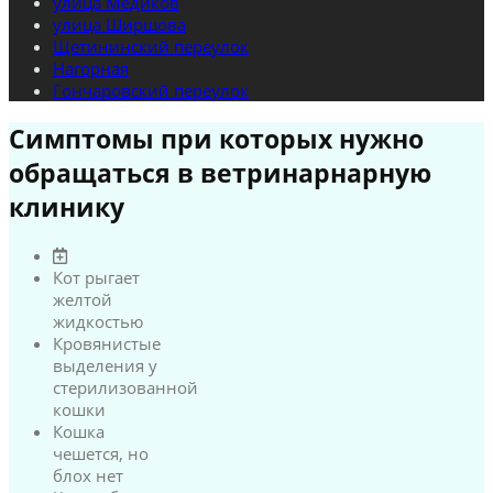
улица Медиков
улица Ширшова
Щетининский переулок
Нагорная
Гончаровский переулок
Симптомы при которых нужно
обращаться в ветринарнарную
клинику
Кот рыгает
желтой
жидкостью
Кровянистые
выделения у
стерилизованной
кошки
Кошка
чешется, но
блох нет