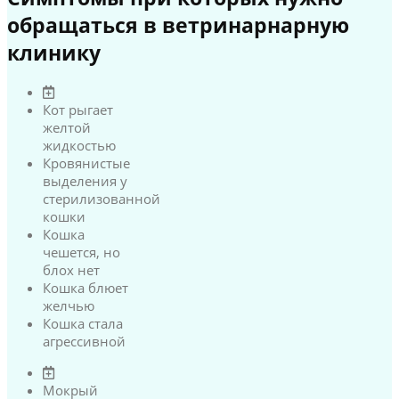
обращаться в ветринарнарную
клинику
Кот рыгает
желтой
жидкостью
Кровянистые
выделения у
стерилизованной
кошки
Кошка
чешется, но
блох нет
Кошка блюет
желчью
Кошка стала
агрессивной
Мокрый