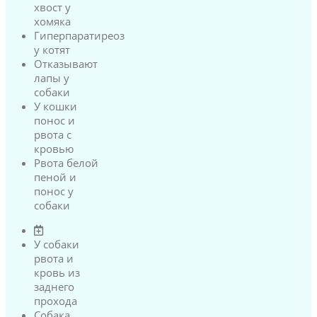
хвост у
хомяка
Гиперпаратиреоз
у котят
Отказывают
лапы у
собаки
У кошки
понос и
рвота с
кровью
Рвота белой
пеной и
понос у
собаки
У собаки
рвота и
кровь из
заднего
прохода
Собака