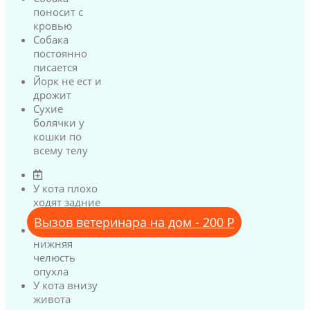
поносит с
кровью
Собака
постоянно
писается
Йорк не ест и
дрожит
Сухие
болячки у
кошки по
всему телу
У кота плохо
ходят задние
лапы
Вызов ветеринара на дом - 200 Р
У кота
нижняя
челюсть
опухла
У кота внизу
живота