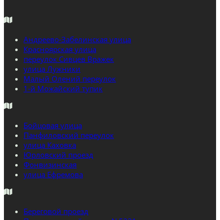
Андреево-Забелинская улица
Красноярская улица
переулок Сивцев Вражек
улица Лужники
Малый Олений переулок
1-й Можайский тупик
Бойцовая улица
Панфиловский переулок
улица Каховка
Юрловский проезд
Фонвизинская
улица Ефремова
Береговой проезд