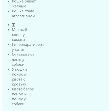
Кошка блюет
желчью
Кошка стала
агрессивной
Мокрый
хвост у
хомяка
Гиперпаратиреоз
у котят
Отказывают
лапы у
собаки
У кошки
понос и
рвота с
кровью
Рвота белой
пеной и
понос у
собаки