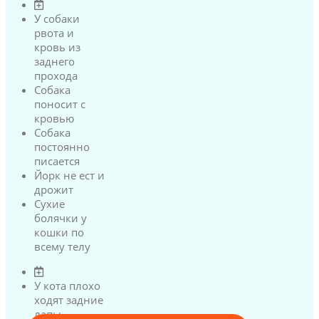
У собаки
рвота и
кровь из
заднего
прохода
Собака
поносит с
кровью
Собака
постоянно
писается
Йорк не ест и
дрожит
Сухие
болячки у
кошки по
всему телу
У кота плохо
ходят задние
лапы