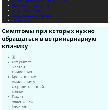
Проектируемый проезд N 5231
Ростовская набережная
метро Коньково
Спартаковская улица
Технопарк
Симптомы при которых нужно
обращаться в ветринарнарную
клинику
Кот рыгает
желтой
жидкостью
Кровянистые
выделения у
стерилизованной
кошки
Кошка
чешется, но
блох нет