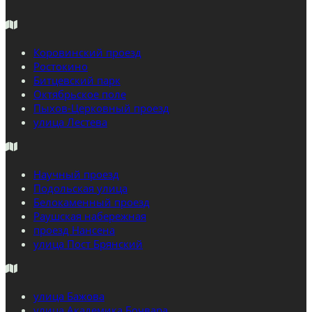
Коровинский проезд
Ростокино
Битцевский парк
Октябрьское поле
Пыхов-Церковный проезд
улица Лестева
Научный проезд
Подольская улица
Белокаменный проезд
Раушская набережная
проезд Нансена
улица Пост Брянский
улица Бажова
улица Академика Бочвара