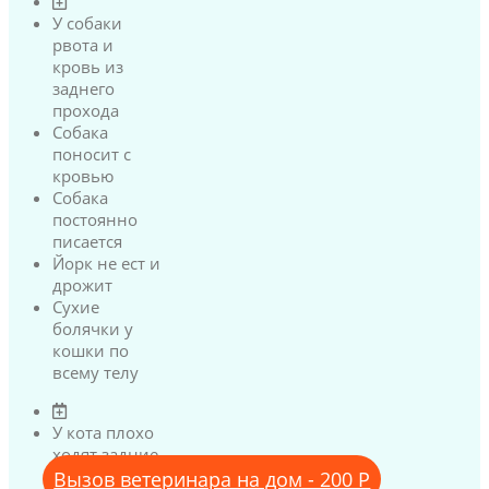
У собаки
рвота и
кровь из
заднего
прохода
Собака
поносит с
кровью
Собака
постоянно
писается
Йорк не ест и
дрожит
Сухие
болячки у
кошки по
всему телу
У кота плохо
ходят задние
лапы
Вызов ветеринара на дом - 200 Р