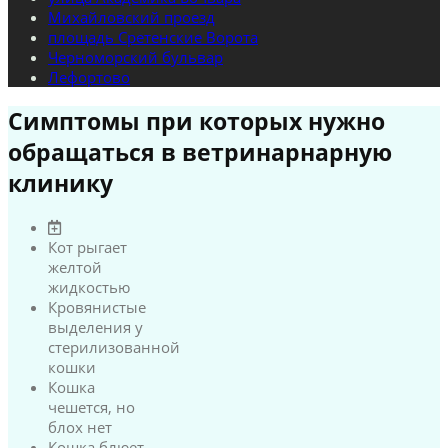
Михайловский проезд
площадь Сретенские Ворота
Черноморский бульвар
Лефортово
Симптомы при которых нужно
обращаться в ветринарнарную
клинику
Кот рыгает
желтой
жидкостью
Кровянистые
выделения у
стерилизованной
кошки
Кошка
чешется, но
блох нет
Кошка блюет