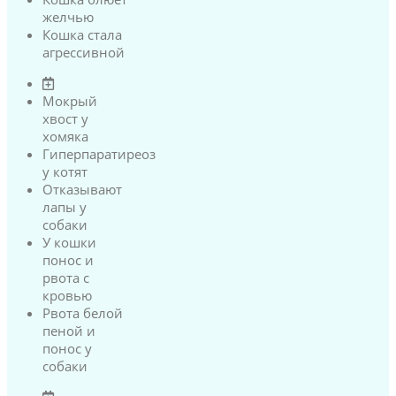
желчью
Кошка стала
агрессивной
Мокрый
хвост у
хомяка
Гиперпаратиреоз
у котят
Отказывают
лапы у
собаки
У кошки
понос и
рвота с
кровью
Рвота белой
пеной и
понос у
собаки