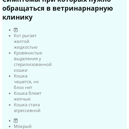
обращаться в ветринарнарную
клинику
Кот рыгает
желтой
жидкостью
Кровянистые
выделения у
стерилизованной
кошки
Кошка
чешется, но
блох нет
Кошка блюет
желчью
Кошка стала
агрессивной
Мокрый