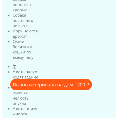
поносит с
кровью
Собака
постоянно
писается
Йорк не ест и
дрожит
Сухие
болячки у
кошки по
всему телу
У кота плохо
ходят задние
лапы
Вызов ветеринара на дом - 200 Р
У кота
нижняя
челюсть
опухла
У кота внизу
живота