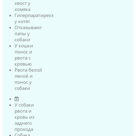
хвост у
хомяка
Гиперпаратиреоз
у котят
Отказывают
лапы у
собаки
У кошки
понос и
рвота с
кровью
Рвота белой
пеной и
понос у
собаки
У собаки
рвота и
кровь из
заднего
прохода
Собака