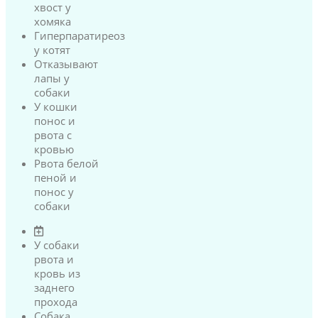
хвост у
хомяка
Гиперпаратиреоз
у котят
Отказывают
лапы у
собаки
У кошки
понос и
рвота с
кровью
Рвота белой
пеной и
понос у
собаки
У собаки
рвота и
кровь из
заднего
прохода
Собака