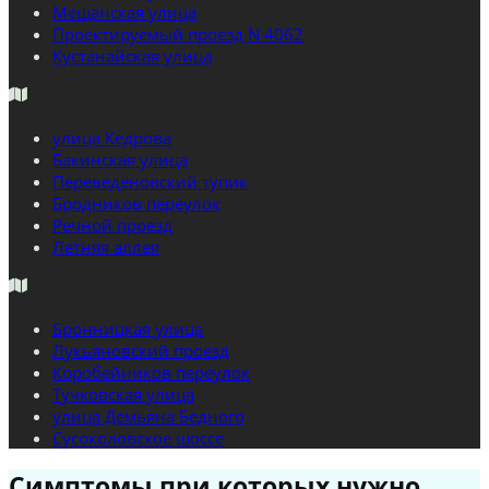
Мещанская улица
Проектируемый проезд N 4062
Кустанайская улица
улица Кедрова
Бакинская улица
Переведеновский тупик
Бродников переулок
Речной проезд
Летняя аллея
Бронницкая улица
Лукьяновский проезд
Коробейников переулок
Тучковская улица
улица Демьяна Бедного
Сусоколовское шоссе
Симптомы при которых нужно