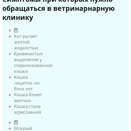
обращаться в ветринарнарную
клинику
Кот рыгает
желтой
жидкостью
Кровянистые
выделения у
стерилизованной
кошки
Кошка
чешется, но
блох нет
Кошка блюет
желчью
Кошка стала
агрессивной
Мокрый