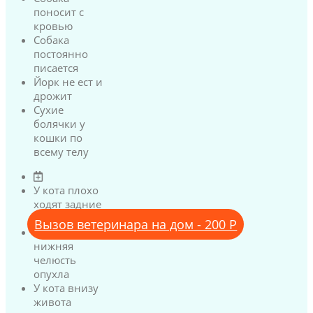
поносит с
кровью
Собака
постоянно
писается
Йорк не ест и
дрожит
Сухие
болячки у
кошки по
всему телу
У кота плохо
ходят задние
лапы
Вызов ветеринара на дом - 200 Р
У кота
нижняя
челюсть
опухла
У кота внизу
живота