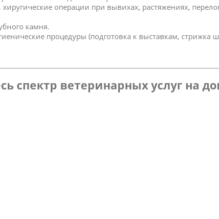
к, хиругические операции при вывихах, растяжениях, перел
зубного камня.
игиенические процедуры (подготовка к выставкам, стрижка ш
сь спектр ветеринарных услуг на д