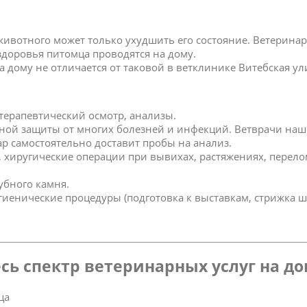
 животного может только ухудшить его состояние. Ветерин
 здоровья питомца проводятся на дому.
дому не отличается от таковой в ветклинике Витебская ул
 терапевтический осмотр, анализы.
ной защиты от многих болезней и инфекций. Ветврачи наш
р самостоятельно доставит пробы на анализ.
к, хиругические операции при вывихах, растяжениях, перел
зубного камня.
игиенические процедуры (подготовка к выставкам, стрижка ш
сь спектр ветеринарных услуг на д
ца