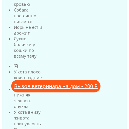
кровью
Собака
постоянно
писается
Йорк не ест и
дрожит
Сухие
болячки у
кошки по
всему телу
У кота плохо
ходят задние
лапы
Вызов ветеринара на дом - 200 Р
У кота
нижняя
челюсть
опухла
У кота внизу
живота
припухлость