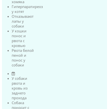
хомяка
Гиперпаратиреоз
у котят
Отказывают
лапы у
собаки
У кошки
понос и
рвота с
кровью
Рвота белой
пеной и
понос у
собаки
У собаки
рвота и
кровь из
заднего
прохода
Собака
поносит с