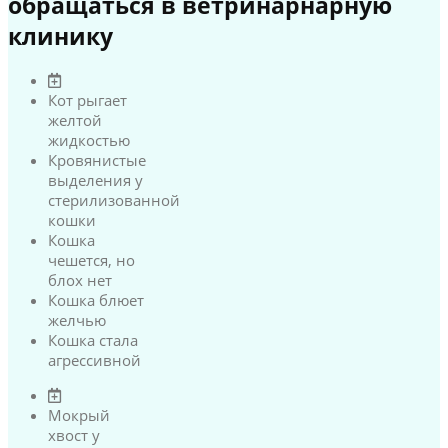
обращаться в ветринарнарную
клинику
Кот рыгает
желтой
жидкостью
Кровянистые
выделения у
стерилизованной
кошки
Кошка
чешется, но
блох нет
Кошка блюет
желчью
Кошка стала
агрессивной
Мокрый
хвост у